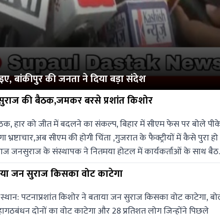
, बांकीपुर की जनता ने दिया बड़ा संदेश
नसुराज की बैठक,जमकर बरसे प्रशांत किशोर
ीत में बदलने का संकल्प, बिहार में सीएम फेस पर बोले पीके
भ्रष्टाचार,अब सीएम की होगी चिंता ,गुजरात के फैक्ट्रीयों में कैसे पुरा हो
कर्ताओं से रूबरू हुए और संगठन की स्थिति पर चर्चा की।बैठक में
ताया जन सुराज किसका वोट काटेगा
 बंटवारे से लेकर हार के कारणों पर विस्तार से मंथन किया गया।
ोकर इस हार को आने वाले समय में जीत में बदलने का संकल्प लिया।प्रशां
 स्थान: पटनाप्रशांत किशोर ने बताया जन सुराज किसका वोट काटेगा, बो
 हालात पर टिप्पणी करते हुए उन्होंने भाजपा के मुख्यमंत्री चेहरे को ले
ठबंधन दोनों का वोट काटेगा और 28 प्रतिशत लोग जिन्होंने पिछले