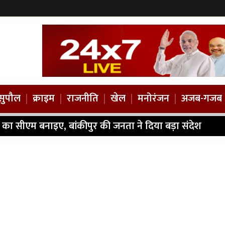
सुपौल
|
क्राइम
|
राजनीति
|
खेल
|
मनोरंजन
|
अजब-गजब
 बस ने बाइक को मारी टक्कर, नव विवाहित युवक की मौत; महि