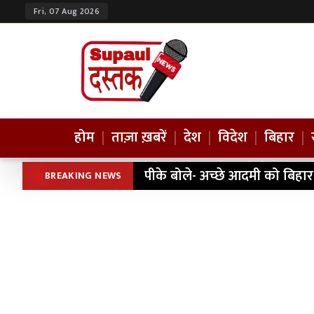
Fri, 07 Aug 2026
होम
|
ताज़ा ख़बरें
|
देश
|
विदेश
|
बिहार
|
पथरा चौक के समीप पुष्प विमान
BREAKING NEWS