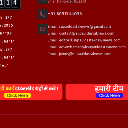
Bihar, Pin code : 852218
1
1
4
+91-8051344056
y : 277
 : 2095
Email : supauldastaknews@gmail.com
: 64107
Email : contact@supauldastaknews.com
Email : editor@supauldastaknewsnews.com
s : 64114
Email : advertisement@supauldastaknews.com
y : 277
Email : joinus@supauldastaknews.com
s : 64114
e : 1