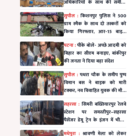
अधिकारियों के साथ की समीक्षा
बैठक
सुपौल :
किशनपुर पुलिस ने 500
ग्राम स्मैक के साथ दो तस्करों को
किया गिरफ्तार, आर-15 बाइक
जब्त
पटना :
पीके बोले- अच्छे आदमी को
बिहार का सीएम बनाइए, बांकीपुर
की जनता ने दिया बड़ा संदेश
सुपौल :
पथरा चौक के समीप पुष्प
विमान बस ने बाइक को मारी
टक्कर, नव विवाहित युवक की मौत;
महिला व मासूम घायल
सहरसा :
सिमरी बख्तियारपुर रेलवे
स्टेशन पर समस्तीपुर–सहरसा
पैसेंजर डेमू ट्रेन के इंजन में भीषण
आग
मधेपुरा :
श्रावणी मेला को लेकर