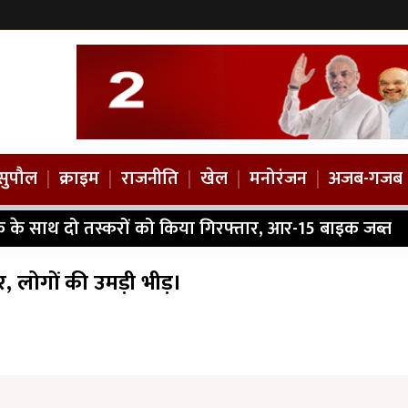
सुपौल
|
क्राइम
|
राजनीति
|
खेल
|
मनोरंजन
|
अजब-गजब
ैक के साथ दो तस्करों को किया गिरफ्तार, आर-15 बाइक जब्त
शोर, लोगों की उमड़ी भीड़।