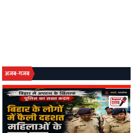
अजब-गजब