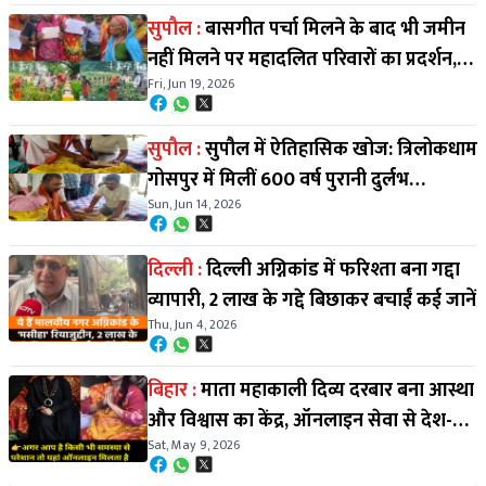
सुपौल :
बासगीत पर्चा मिलने के बाद भी जमीन
नहीं मिलने पर महादलित परिवारों का प्रदर्शन,
Fri, Jun 19, 2026
एनएच 327ई किया जाम
सुपौल :
सुपौल में ऐतिहासिक खोज: त्रिलोकधाम
गोसपुर में मिलीं 600 वर्ष पुरानी दुर्लभ
Sun, Jun 14, 2026
पांडुलिपियाँ
दिल्ली :
दिल्ली अग्निकांड में फरिश्ता बना गद्दा
व्यापारी, ₹2 लाख के गद्दे बिछाकर बचाईं कई जानें
Thu, Jun 4, 2026
बिहार :
माता महाकाली दिव्य दरबार बना आस्था
और विश्वास का केंद्र, ऑनलाइन सेवा से देश-
Sat, May 9, 2026
विदेश के श्रद्धालु हो रहे जुड़ाव