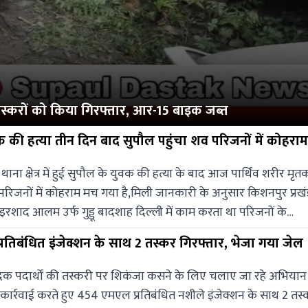
 तस्करों को किया गिरफ्तार, आर-15 बाइक जब्त
दिल्ली में युवक की हत्या तीन दिन बाद सुपौल पहुंचा शव परिजनों में कोहराम
 थाना क्षेत्र में हुई सुपौल के युवक की हत्या के बाद आज पार्थिव शरीर मृत
परिजनों में कोहराम मच गया है,मिली जानकारी के अनुसार किशनपुर प्रख
तिबंधित इंजेक्शन के साथ 2 तस्कर गिरफ्तार, भेजा गया जेल
न्हें गोलियों से भून दिया गया,वही इस घटना में एक घायल बताया जाता ह
लिस मौके पर पहुंच कर घायल गुड्डू बादशाह को एम्स में भर्ती कराया जहां
दक पदार्थों की तस्करी पर शिकंजा कसने के लिए चलाए जा रहे अभियान
े मृत घोषित कर दिया जिसके बाद दिल्ली पुलिस इसकी सूचना मृतक के बड़
 कार्रवाई करते हुए 454 एमएल प्रतिबंधित नशीले इंजेक्शन के साथ 2 तस