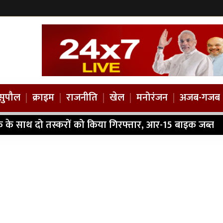
सुपौल
|
क्राइम
|
राजनीति
|
खेल
|
मनोरंजन
|
अजब-गजब
ैक के साथ दो तस्करों को किया गिरफ्तार, आर-15 बाइक जब्त