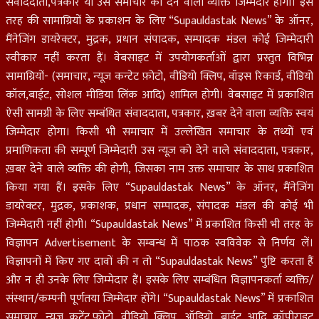
संवाददाता,पत्रकार या उस समाचार को देने वाला व्यक्ति जिम्मेदार होगा। इस
तरह की सामाग्रियों के प्रकाशन के लिए “Supauldastak News” के ऑनर,
मैंनेजिंग डायरेक्टर, मुद्रक, प्रधान संपादक, सम्पादक मंडल कोई जिम्मेदारी
स्वीकार नहीं करता हैं। वेबसाइट में उपयोगकर्ताओं द्वारा प्रस्तुत विभिन्न
सामाग्रियों- (समाचार, न्यूज़ कन्टेट फ़ोटो, वीडियो क्लिप, वॉइस रिकार्ड, वीडियो
कॉल,बाईट, सोशल मीडिया लिंक आदि) शामिल होगी। वेबसाइट में प्रकाशित
ऐसी सामग्री के लिए सम्बंधित संवाददाता, पत्रकार, ख़बर देने वाला व्यक्ति स्वयं
जिम्मेदार होगा। किसी भी समाचार में उल्लेखित समाचार के तथ्यों एवं
प्रमाणिकता की सम्पूर्ण जिम्मेदारी उस न्यूज़ को देने वाले संवाददाता, पत्रकार,
ख़बर देने वाले व्यक्ति की होगी, जिसका नाम उक्त समाचार के साथ प्रकाशित
किया गया हैं। इसके लिए “Supauldastak News” के ऑनर, मैंनेजिंग
डायरेक्टर, मुद्रक, प्रकाशक, प्रधान सम्पादक, संपादक मंडल की कोई भी
जिम्मेदारी नहीं होगी। “Supauldastak News” में प्रकाशित किसी भी तरह के
विज्ञापन Advertisement के सम्बन्ध में पाठक स्वविवेक से निर्णय लें।
विज्ञापनों में किए गए दावों की न तो “Supauldastak News” पुष्टि करता हैं
और न ही उनके लिए जिम्मेदार हैं। इसके लिए सम्बंधित विज्ञापनकर्ता व्यक्ति/
संस्थान/कम्पनी पूर्णतया जिम्मेदार होंगे। “Supauldastak News” में प्रकाशित
समाचार, न्यूज़ कटेंट,फ़ोटो, वीडियो क्लिप, ऑडियो, बाईट आदि कॉपीराइट