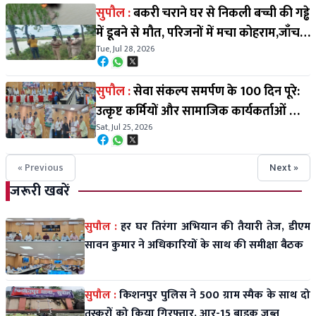
सुपौल :
बकरी चराने घर से निकली बच्ची की गड्ढे
में डूबने से मौत, परिजनों में मचा कोहराम,जाँच में
Tue, Jul 28, 2026
जुटी पुलिस
सुपौल :
सेवा संकल्प समर्पण के 100 दिन पूरे:
उत्कृष्ट कर्मियों और सामाजिक कार्यकर्ताओं को
Sat, Jul 25, 2026
डीएम सावन कुमार ने किया सम्मानित
« Previous
Next »
जरूरी खबरें
सुपौल :
हर घर तिरंगा अभियान की तैयारी तेज, डीएम
सावन कुमार ने अधिकारियों के साथ की समीक्षा बैठक
सुपौल :
किशनपुर पुलिस ने 500 ग्राम स्मैक के साथ दो
तस्करों को किया गिरफ्तार, आर-15 बाइक जब्त