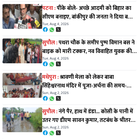
पटना :
पीके बोले- अच्छे आदमी को बिहार का
सीएम बनाइए, बांकीपुर की जनता ने दिया बड़ा
Tue, Aug 4, 2026
संदेश
सुपौल :
पथरा चौक के समीप पुष्प विमान बस ने
बाइक को मारी टक्कर, नव विवाहित युवक की
Tue, Aug 4, 2026
मौत; महिला व मासूम घायल
मधेपुरा :
श्रावणी मेला को लेकर बाबा
सिंहेश्वरनाथ मंदिर में पूजा-अर्चना की समय-
Sun, Aug 2, 2026
सारिणी तय, पंडा समाज की समस्याओं पर भी
हुई चर्चा
सुपौल :
नंगे पैर, हाथ में डंडा... कोसी के पानी में
उतर गए डीएम सावन कुमार, तटबंध के भीतर
Sun, Aug 2, 2026
बसे लोगों का दर्द सुने