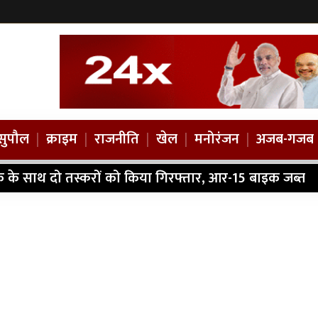
सुपौल
|
क्राइम
|
राजनीति
|
खेल
|
मनोरंजन
|
अजब-गजब
ैक के साथ दो तस्करों को किया गिरफ्तार, आर-15 बाइक जब्त