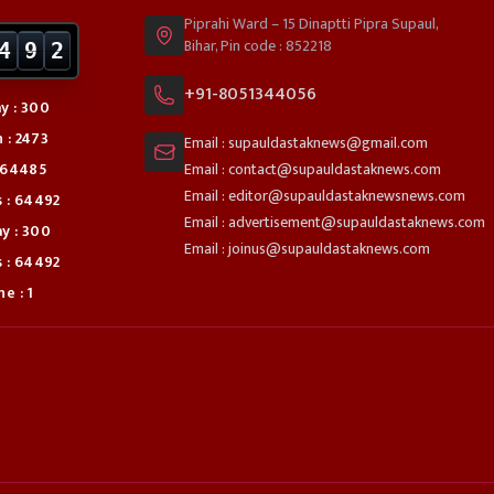
Piprahi Ward – 15 Dinaptti Pipra Supaul,
Bihar, Pin code : 852218
4
9
2
+91-8051344056
y : 300
 : 2473
Email : supauldastaknews@gmail.com
: 64485
Email : contact@supauldastaknews.com
Email : editor@supauldastaknewsnews.com
s : 64492
Email : advertisement@supauldastaknews.com
y : 300
Email : joinus@supauldastaknews.com
s : 64492
e : 1