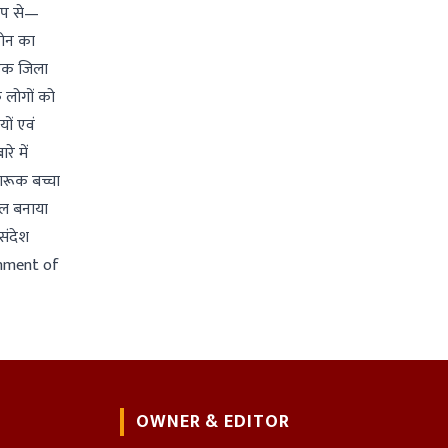
रूप से—
फोन का
वाहक जिला
े लोगों को
यों एवं
े में
गरूक बच्चा
फल बनाया
संदेश
rnment of
OWNER & EDITOR