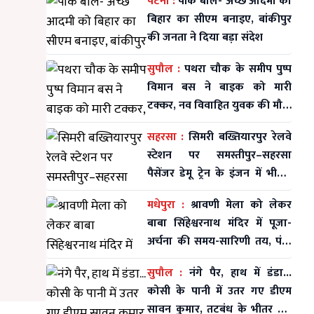
पटना :
पीके बोले- अच्छे आदमी को
बिहार का सीएम बनाइए, बांकीपुर
की जनता ने दिया बड़ा संदेश
सुपौल :
पथरा चौक के समीप पुष्प
विमान बस ने बाइक को मारी
टक्कर, नव विवाहित युवक की मौत;
महिला व मासूम घायल
सहरसा :
सिमरी बख्तियारपुर रेलवे
स्टेशन पर समस्तीपुर–सहरसा
पैसेंजर डेमू ट्रेन के इंजन में भीषण
आग
मधेपुरा :
श्रावणी मेला को लेकर
बाबा सिंहेश्वरनाथ मंदिर में पूजा-
अर्चना की समय-सारिणी तय, पंडा
समाज की समस्याओं पर भी हुई
सुपौल :
नंगे पैर, हाथ में डंडा...
चर्चा
कोसी के पानी में उतर गए डीएम
सावन कुमार, तटबंध के भीतर बसे