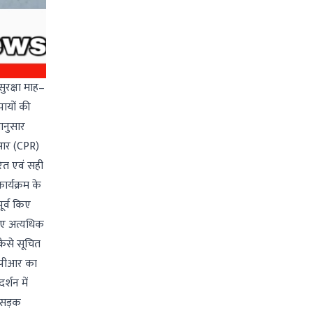
ुरक्षा माह–
पायों की
शानुसार
ीआर (CPR)
रित एवं सही
ार्यक्रम के
ूर्व किए
जाए अत्यधिक
कैसे सूचित
सीपीआर का
्शन में
 सड़क