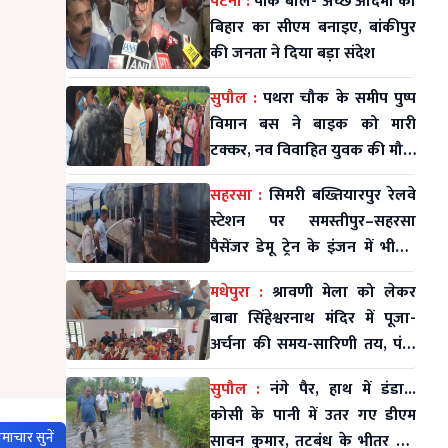
पटना :
पीके बोले- अच्छे आदमी को
बिहार का सीएम बनाइए, बांकीपुर
की जनता ने दिया बड़ा संदेश
सुपौल :
पथरा चौक के समीप पुष्प
विमान बस ने बाइक को मारी
टक्कर, नव विवाहित युवक की मौत;
महिला व मासूम घायल
सहरसा :
सिमरी बख्तियारपुर रेलवे
स्टेशन पर समस्तीपुर–सहरसा
पैसेंजर डेमू ट्रेन के इंजन में भीषण
आग
मधेपुरा :
श्रावणी मेला को लेकर
बाबा सिंहेश्वरनाथ मंदिर में पूजा-
अर्चना की समय-सारिणी तय, पंडा
समाज की समस्याओं पर भी हुई
सुपौल :
नंगे पैर, हाथ में डंडा...
चर्चा
कोसी के पानी में उतर गए डीएम
माचार सुनें
सावन कुमार, तटबंध के भीतर बसे