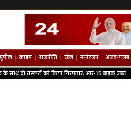
सुपौल
|
क्राइम
|
राजनीति
|
खेल
|
मनोरंजन
|
अजब-गजब
ैक के साथ दो तस्करों को किया गिरफ्तार, आर-15 बाइक जब्त