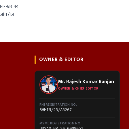
निक स्तर पर
 जांच तेज
OWNER & EDITOR
Mr. Rajesh Kumar Ranjan
OWNER & CHIEF EDITOR
RNI REGISTRATION NO.
BHHIN/25/A5267
MSME REGISTRATION NO.
UDYAM-BR-36-0009651