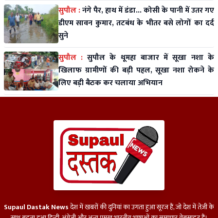
सुपौल :
नंगे पैर, हाथ में डंडा... कोसी के पानी में उतर गए
डीएम सावन कुमार, तटबंध के भीतर बसे लोगों का दर्द
सुने
सुपौल :
सुपौल के थूमहा बाजार में सूखा नशा के
खिलाफ ग्रामीणों की बड़ी पहल, सूखा नशा रोकने के
लिए बड़ी बैठक कर चलाया अभियान
Supaul Dastak News
देश में खबरों की दुनियां का उगता हुआ सूरज हैं, जो देश में तेज़ी के
साथ बढ़ता हुआ हिन्दी, अंग्रेजी और अन्य प्रमुख भारतीय भाषाओं का समाचार वेबसाइट हैं।