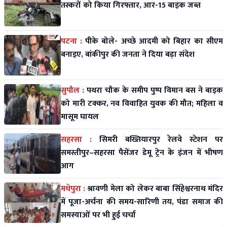
तस्करों को किया गिरफ्तार, आर-15 बाइक जब्त
पटना :
पीके बोले- अच्छे आदमी को बिहार का सीएम
बनाइए, बांकीपुर की जनता ने दिया बड़ा संदेश
सुपौल :
पथरा चौक के समीप पुष्प विमान बस ने बाइक
को मारी टक्कर, नव विवाहित युवक की मौत; महिला व
मासूम घायल
सहरसा :
सिमरी बख्तियारपुर रेलवे स्टेशन पर
समस्तीपुर–सहरसा पैसेंजर डेमू ट्रेन के इंजन में भीषण
आग
मधेपुरा :
श्रावणी मेला को लेकर बाबा सिंहेश्वरनाथ मंदिर
में पूजा-अर्चना की समय-सारिणी तय, पंडा समाज की
समस्याओं पर भी हुई चर्चा