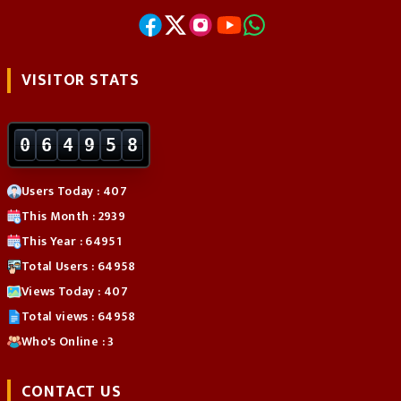
VISITOR STATS
0
6
4
9
5
8
Users Today : 407
This Month : 2939
This Year : 64951
Total Users : 64958
Views Today : 407
Total views : 64958
Who's Online : 3
CONTACT US