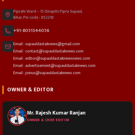
Piprahi Ward – 15 Dinaptti Pipra Supaul,
Bihar, Pin code : 852218
+91-8051344056
Email : supauldastaknews@gmail.com
Email : contact@supauldastaknews.com
Email : editor@supauldastaknewsnews.com
Email : advertisement@supauldastaknews.com
Email : joinus@supauldastaknews.com
OWNER & EDITOR
Mr. Rajesh Kumar Ranjan
OWNER & CHIEF EDITOR