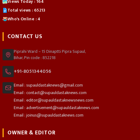
Views Today : 164
Total views : 65213
Who's Online : 4
CONTACT US
Piprahi Ward – 15 Dinaptti Pipra Supaul,
Bihar, Pin code : 852218
+91-8051344056
Email : supauldastaknews@gmail.com
Email : contact@supauldastaknews.com
Email : editor@supauldastaknewsnews.com
Email : advertisement@supauldastaknews.com
Email : joinus@supauldastaknews.com
OWNER & EDITOR