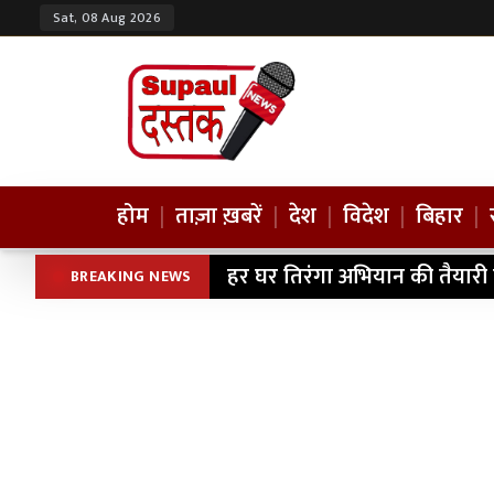
Sat, 08 Aug 2026
होम
|
ताज़ा ख़बरें
|
देश
|
विदेश
|
बिहार
|
हर घर तिरंगा अभियान की तैयारी
BREAKING NEWS