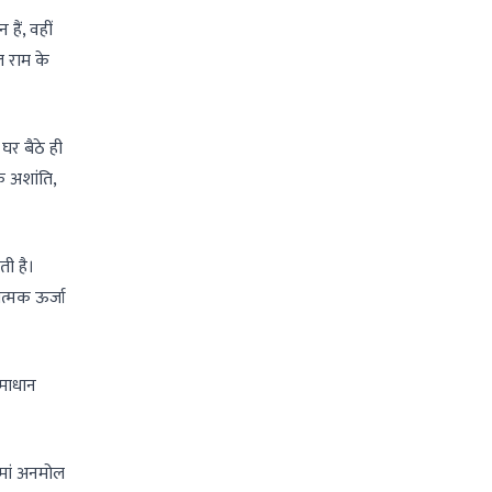
ैं, वहीं
ल राम के
घर बैठे ही
क अशांति,
ती है।
त्मक ऊर्जा
समाधान
ु मां अनमोल