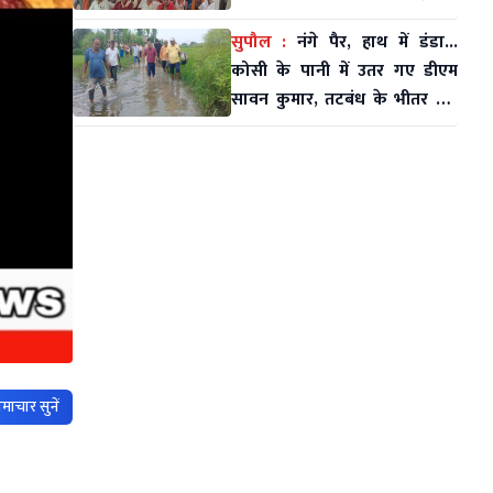
समाज की समस्याओं पर भी हुई
सुपौल :
नंगे पैर, हाथ में डंडा...
चर्चा
कोसी के पानी में उतर गए डीएम
सावन कुमार, तटबंध के भीतर बसे
लोगों का दर्द सुने
माचार सुनें