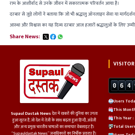
राम के आशीर्वाद से उनके जीवन में सकारात्मक परिवर्तन आया है।
दरबार से जुड़े लोगों ने बताया कि जो भी श्रद्धालु ऑनलाइन सेवा या मार्गदर्श
आस्था और विश्वास का यह दिव्य दरबार आज हजारों श्रद्धालुओं के लिए उम
Share News:
VISITOR
0
6
4
Users Toda
This Month
Supaul Dastak News
देश में खबरों की दुनियां का उगता
This Year 
हुआ सूरज हैं, जो देश में तेज़ी के साथ बढ़ता हुआ हिन्दी, अंग्रेजी
Total User
और अन्य प्रमुख भारतीय भाषाओं का समाचार वेबसाइट हैं।
“Supauldastak News” जनाधिकारों का निर्भीक प्रवक्ता हैं।
Views Toda