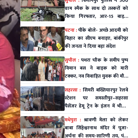
सुपौल :
किशनपुर पुलिस ने 500
ग्राम स्मैक के साथ दो तस्करों को
किया गिरफ्तार, आर-15 बाइक
जब्त
पटना :
पीके बोले- अच्छे आदमी को
बिहार का सीएम बनाइए, बांकीपुर
की जनता ने दिया बड़ा संदेश
सुपौल :
पथरा चौक के समीप पुष्प
विमान बस ने बाइक को मारी
टक्कर, नव विवाहित युवक की मौत;
महिला व मासूम घायल
सहरसा :
सिमरी बख्तियारपुर रेलवे
स्टेशन पर समस्तीपुर–सहरसा
पैसेंजर डेमू ट्रेन के इंजन में भीषण
आग
मधेपुरा :
श्रावणी मेला को लेकर
बाबा सिंहेश्वरनाथ मंदिर में पूजा-
अर्चना की समय-सारिणी तय, पंडा