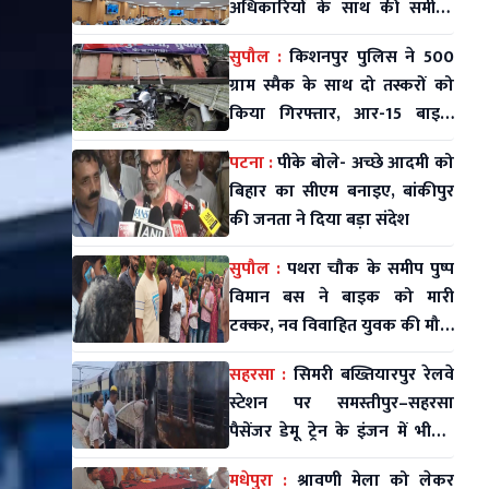
अधिकारियों के साथ की समीक्षा
बैठक
सुपौल :
किशनपुर पुलिस ने 500
ग्राम स्मैक के साथ दो तस्करों को
किया गिरफ्तार, आर-15 बाइक
जब्त
पटना :
पीके बोले- अच्छे आदमी को
बिहार का सीएम बनाइए, बांकीपुर
की जनता ने दिया बड़ा संदेश
सुपौल :
पथरा चौक के समीप पुष्प
विमान बस ने बाइक को मारी
टक्कर, नव विवाहित युवक की मौत;
महिला व मासूम घायल
सहरसा :
सिमरी बख्तियारपुर रेलवे
स्टेशन पर समस्तीपुर–सहरसा
पैसेंजर डेमू ट्रेन के इंजन में भीषण
आग
मधेपुरा :
श्रावणी मेला को लेकर