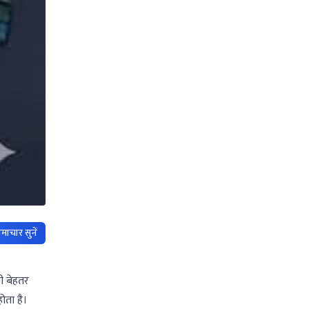
माचार सुनें
ी बेहतर
ोता है।