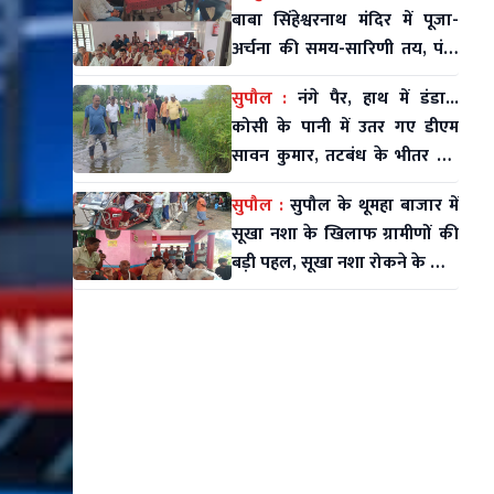
बाबा सिंहेश्वरनाथ मंदिर में पूजा-
अर्चना की समय-सारिणी तय, पंडा
समाज की समस्याओं पर भी हुई
सुपौल :
नंगे पैर, हाथ में डंडा...
चर्चा
कोसी के पानी में उतर गए डीएम
सावन कुमार, तटबंध के भीतर बसे
लोगों का दर्द सुने
सुपौल :
सुपौल के थूमहा बाजार में
सूखा नशा के खिलाफ ग्रामीणों की
बड़ी पहल, सूखा नशा रोकने के लिए
बड़ी बैठक कर चलाया अभियान