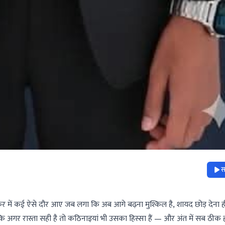
स
स सफर में कई ऐसे दौर आए जब लगा कि अब आगे बढ़ना मुश्किल है, शायद छोड़ देना ह
ि अगर रास्ता सही है तो कठिनाइयां भी उसका हिस्सा हैं — और अंत में सब ठीक ह