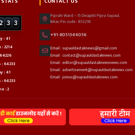
 STATS
CONTACT US
Piprahi Ward – 15 Dinaptti Pipra Supaul,
Bihar, Pin code : 852218
2
3
3
+91-8051344056
y : 41
 : 2214
Email : supauldastaknews@gmail.com
 64226
Email : contact@supauldastaknews.com
Email : editor@supauldastaknewsnews.com
 : 64233
Email : advertisement@supauldastaknews.com
y : 41
Email : joinus@supauldastaknews.com
 : 64233
e : 2