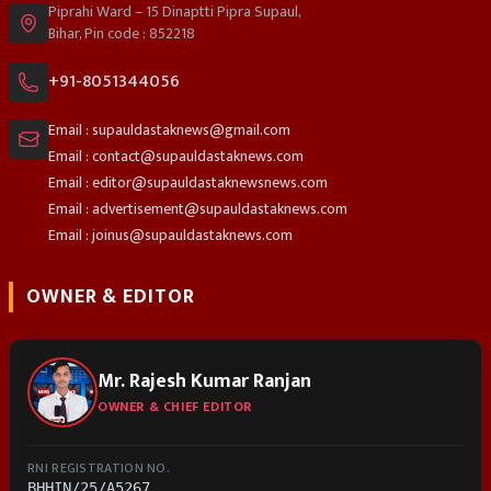
Piprahi Ward – 15 Dinaptti Pipra Supaul,
Bihar, Pin code : 852218
+91-8051344056
Email : supauldastaknews@gmail.com
Email : contact@supauldastaknews.com
Email : editor@supauldastaknewsnews.com
Email : advertisement@supauldastaknews.com
Email : joinus@supauldastaknews.com
OWNER & EDITOR
Mr. Rajesh Kumar Ranjan
OWNER & CHIEF EDITOR
RNI REGISTRATION NO.
BHHIN/25/A5267