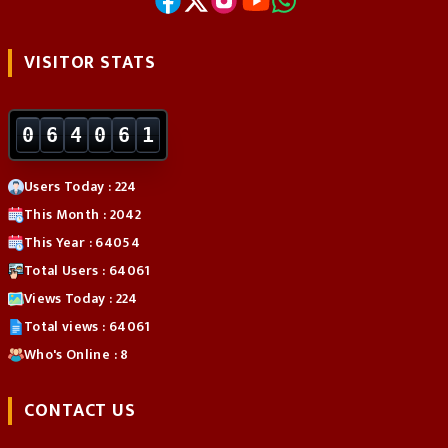
VISITOR STATS
0
6
4
0
6
1
Users Today : 224
This Month : 2042
This Year : 64054
Total Users : 64061
Views Today : 224
Total views : 64061
Who's Online : 8
CONTACT US