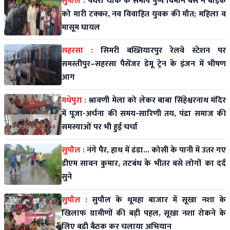
सुपौल :
पथरा चौक के समीप पुष्प विमान बस ने बाइक
को मारी टक्कर, नव विवाहित युवक की मौत; महिला व
मासूम घायल
सहरसा :
सिमरी बख्तियारपुर रेलवे स्टेशन पर
समस्तीपुर–सहरसा पैसेंजर डेमू ट्रेन के इंजन में भीषण
आग
मधेपुरा :
श्रावणी मेला को लेकर बाबा सिंहेश्वरनाथ मंदिर
में पूजा-अर्चना की समय-सारिणी तय, पंडा समाज की
समस्याओं पर भी हुई चर्चा
सुपौल :
नंगे पैर, हाथ में डंडा... कोसी के पानी में उतर गए
डीएम सावन कुमार, तटबंध के भीतर बसे लोगों का दर्द
सुने
सुपौल :
सुपौल के थूमहा बाजार में सूखा नशा के
खिलाफ ग्रामीणों की बड़ी पहल, सूखा नशा रोकने के
लिए बड़ी बैठक कर चलाया अभियान