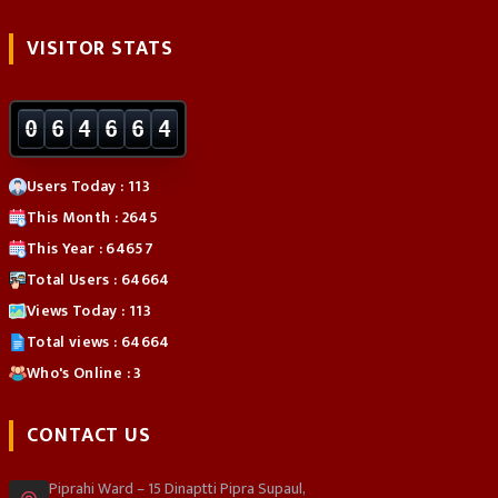
VISITOR STATS
0
6
4
6
6
4
Users Today : 113
This Month : 2645
This Year : 64657
Total Users : 64664
Views Today : 113
Total views : 64664
Who's Online : 3
CONTACT US
Piprahi Ward – 15 Dinaptti Pipra Supaul,