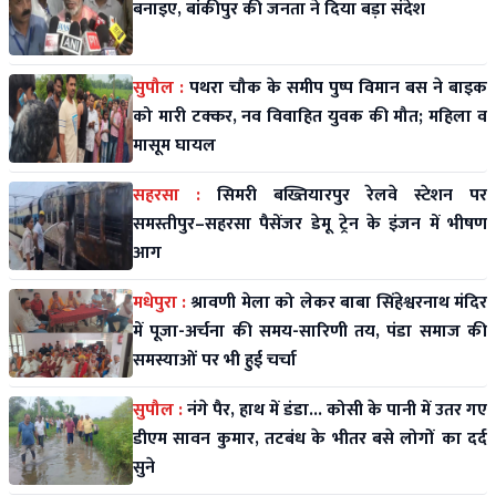
बनाइए, बांकीपुर की जनता ने दिया बड़ा संदेश
सुपौल :
पथरा चौक के समीप पुष्प विमान बस ने बाइक
को मारी टक्कर, नव विवाहित युवक की मौत; महिला व
मासूम घायल
सहरसा :
सिमरी बख्तियारपुर रेलवे स्टेशन पर
समस्तीपुर–सहरसा पैसेंजर डेमू ट्रेन के इंजन में भीषण
आग
मधेपुरा :
श्रावणी मेला को लेकर बाबा सिंहेश्वरनाथ मंदिर
में पूजा-अर्चना की समय-सारिणी तय, पंडा समाज की
समस्याओं पर भी हुई चर्चा
सुपौल :
नंगे पैर, हाथ में डंडा... कोसी के पानी में उतर गए
डीएम सावन कुमार, तटबंध के भीतर बसे लोगों का दर्द
सुने